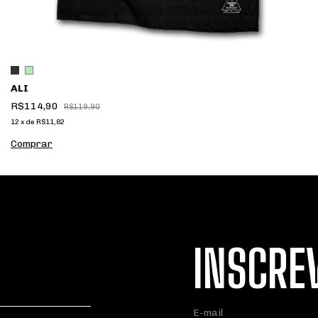
ALI
R$114,90
R$119,90
12
x
de
R$11,82
Comprar
INSCRE