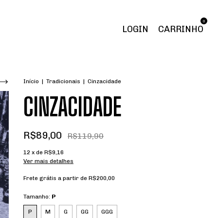
0
LOGIN
CARRINHO
Início
|
Tradicionais
|
Cinzacidade
CINZACIDADE
R$89,00
R$119,90
12
x de
R$9,16
Ver mais detalhes
Frete grátis
a partir de
R$200,00
Tamanho:
P
P
M
G
GG
GGG