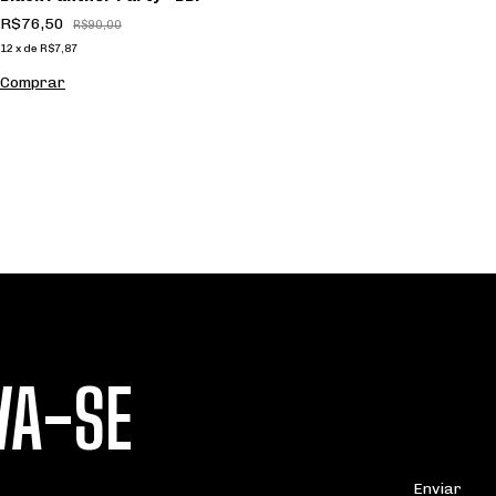
R$76,50
R$90,00
12
x
de
R$7,87
Comprar
L
R
12
C
VA-SE