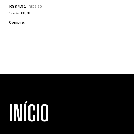
R$84,91
R$99,90
12
x
de
R$8,73
Comprar
INÍCIO