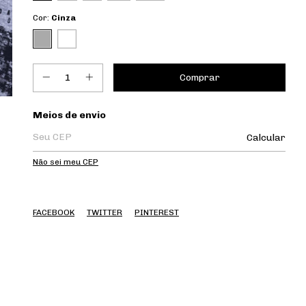
Cor:
Cinza
Entregas para o CEP:
Meios de envio
Calcular
Não sei meu CEP
FACEBOOK
TWITTER
PINTEREST