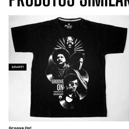
15%OFF!
Groove On!