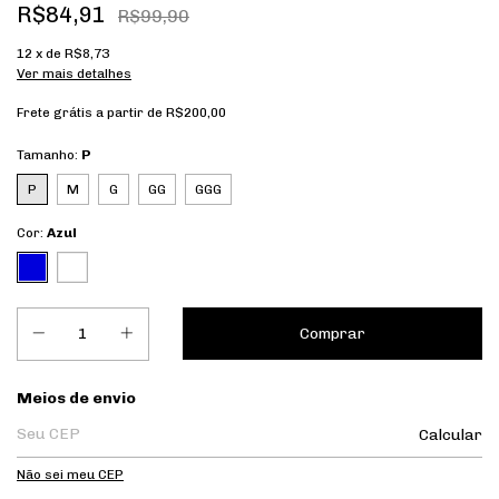
R$84,91
R$99,90
12
x de
R$8,73
Ver mais detalhes
Frete grátis
a partir de
R$200,00
Tamanho:
P
P
M
G
GG
GGG
Cor:
Azul
Entregas para o CEP:
Meios de envio
Calcular
Não sei meu CEP