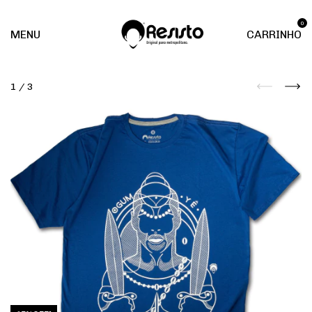
0
MENU
CARRINHO
1
/
3