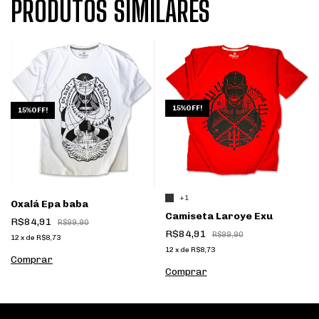
PRODUTOS SIMILARES
15%OFF!
15%OFF!
+1
Oxalá Epa baba
Camiseta Laroye Exu
R$84,91
R$99,90
R$84,91
R$99,90
12
x
de
R$8,73
12
x
de
R$8,73
Comprar
Comprar