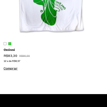
Oxóssi
R$83,30
R$98,00
12
x
de
R$8,57
Comprar