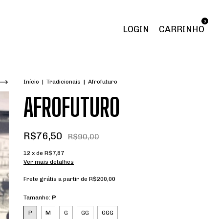
0
LOGIN
CARRINHO
Início
|
Tradicionais
|
Afrofuturo
AFROFUTURO
R$76,50
R$90,00
12
x de
R$7,87
Ver mais detalhes
Frete grátis
a partir de
R$200,00
Tamanho:
P
P
M
G
GG
GGG