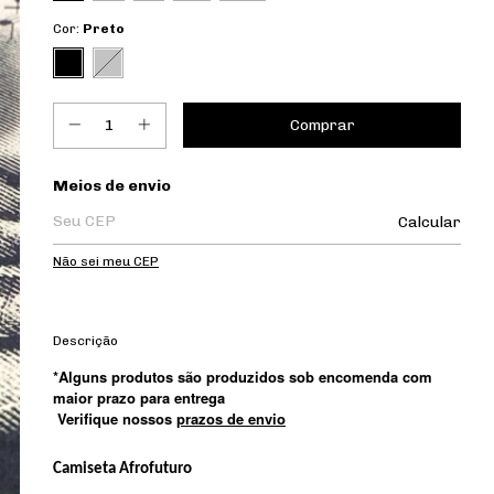
Cor:
Preto
Entregas para o CEP:
Meios de envio
Calcular
Não sei meu CEP
Descrição
*Alguns produtos são produzidos sob encomenda com
maior prazo para entrega
Verifique nossos
prazos de envio
Camiseta Afrofuturo