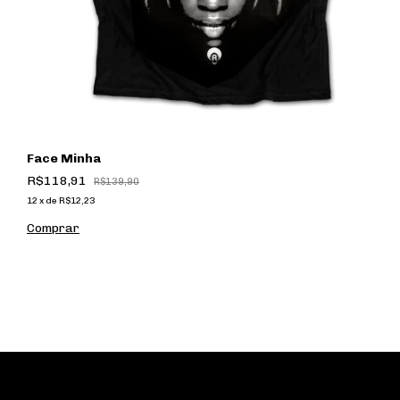
Face Minha
R$118,91
R$139,90
12
x
de
R$12,23
Comprar