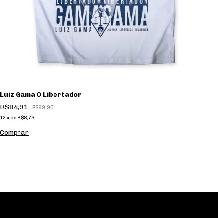
C
Luiz Gama O Libertador
R
R$84,91
R$99,90
12
12
x
de
R$8,73
C
Comprar